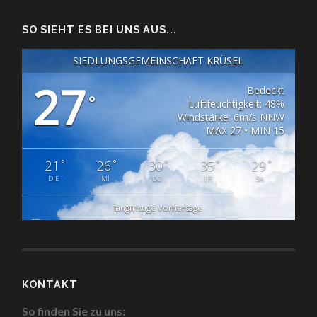
SO SIEHT ES BEI UNS AUS...
SIEDLUNGSGEMEINSCHAFT KRÜSEL
27
Bedeckt
°
Luftfeuchtigkeit: 48%
Windstärke: 6m/s NNW
MAX 27 • MIN 15
°
°
°
°
°
21
26
30
35
29
DIE
MI
DO
FR
SA
langfristige Vorhersage
KONTAKT
So finden Sie zu uns: