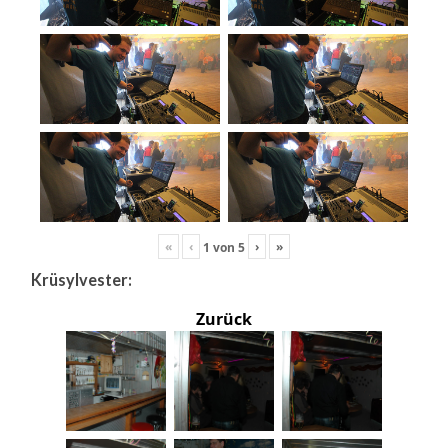
«
‹
›
»
1
von
5
Krüsylvester:
Zurück