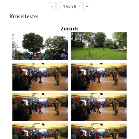
«
‹
›
»
1
von
6
Krüselfeste:
Zurück