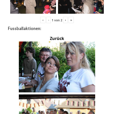
«
‹
›
»
1
von
2
Fussballaktionen:
Zurück