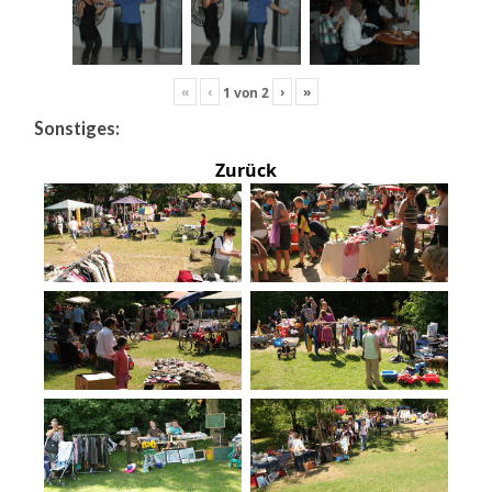
«
‹
›
»
1
von
2
Sonstiges:
Zurück