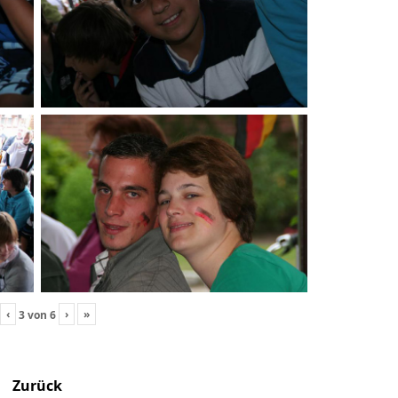
‹
›
»
3
von
6
Zurück