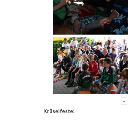
«
Krüselfeste: