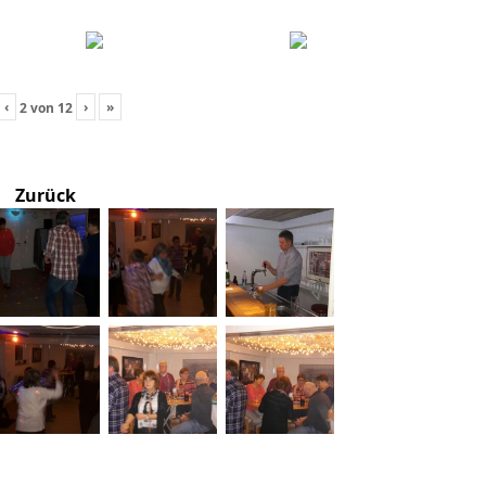
‹
›
»
2
von
12
Zurück