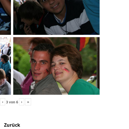
‹
›
»
3
von
6
Zurück