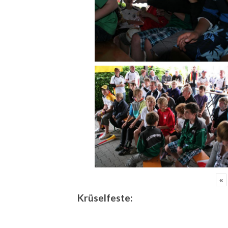
«
Krüselfeste: