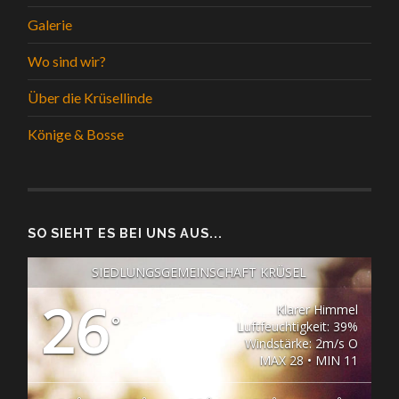
Galerie
Wo sind wir?
Über die Krüsellinde
Könige & Bosse
SO SIEHT ES BEI UNS AUS...
SIEDLUNGSGEMEINSCHAFT KRÜSEL
26
Klarer Himmel
°
Luftfeuchtigkeit: 39%
Windstärke: 2m/s O
MAX 28 • MIN 11