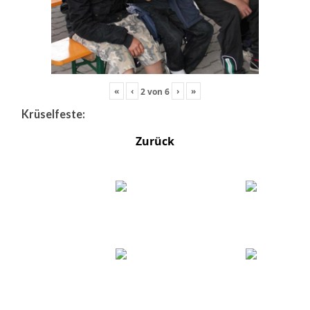
«
‹
›
»
2
von
6
Krüselfeste:
Zurück