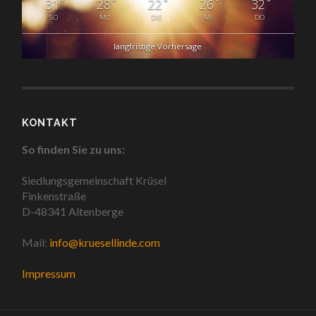
°
°
°
°
°
31
28
22
26
32
SO
MO
DIE
MI
DO
langfristige Vorhersage
KONTAKT
So finden Sie zu uns:
Siedlungsgemeinschaft Krüsel
Finkenstraße
D-48341 Altenberge
Mail:
info@kruesellinde.com
Impressum