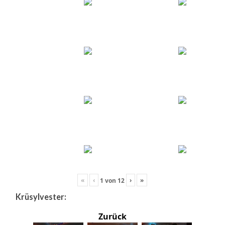
«
‹
›
»
1
von
12
Krüsylvester:
Zurück