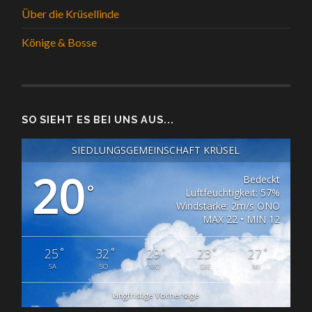
Über die Krüsellinde
Könige & Bosse
SO SIEHT ES BEI UNS AUS...
SIEDLUNGSGEMEINSCHAFT KRÜSEL
20
Bedeckt
°
Luftfeuchtigkeit: 57%
Windstärke: 2m/s ONO
MAX 22 • MIN 12
°
°
°
°
°
25
32
29
23
27
SA
SO
MO
DIE
MI
langfristige Vorhersage