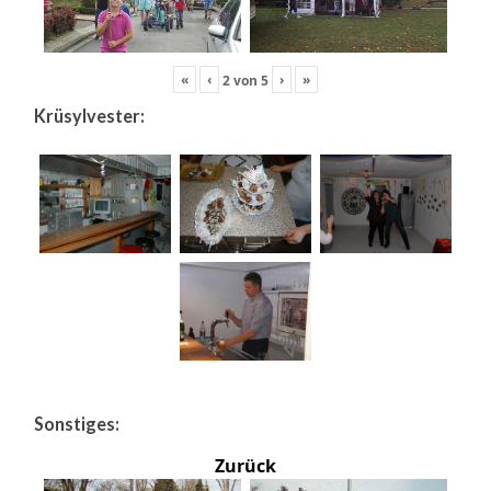
«
‹
›
»
2
von
5
Krüsylvester:
Sonstiges:
Zurück