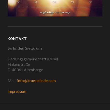
SO
MO
DIE
MI
DO
langfristige Vorhersage
KONTAKT
So finden Sie zu uns:
Siedlungsgemeinschaft Krüsel
Finkenstraße
D-48341 Altenberge
Mail:
info@kruesellinde.com
Impressum