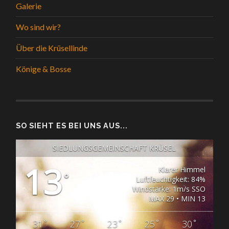
Galerie
Wo sind wir?
Über die Krüsellinde
Könige & Bosse
SO SIEHT ES BEI UNS AUS...
SIEDLUNGSGEMEINSCHAFT KRÜSEL
13
Klarer Himmel
°
Luftfeuchtigkeit: 84%
Windstärke: 1m/s SSO
MAX 29 • MIN 13
°
°
°
°
°
31
27
23
25
30