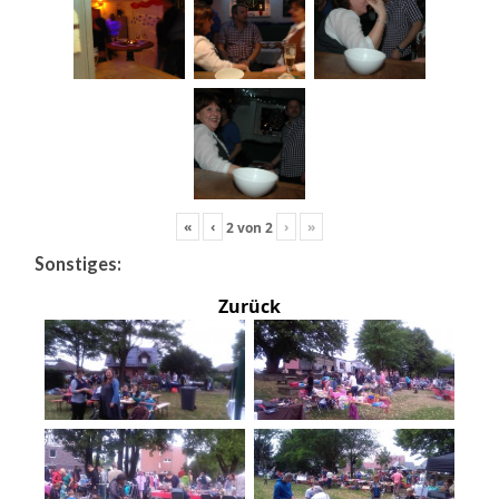
«
‹
›
»
2
von
2
Sonstiges:
Zurück