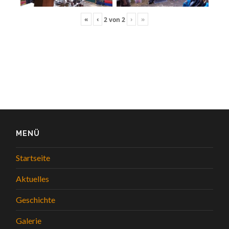
«
‹
›
»
2
von
2
MENÜ
Startseite
Aktuelles
Geschichte
Galerie