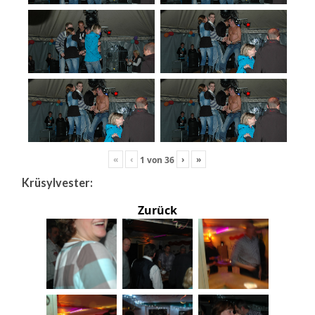
«
‹
›
»
1
von
36
Krüsylvester:
Zurück