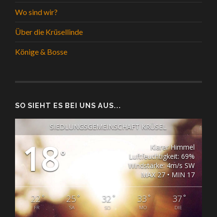
Wo sind wir?
Über die Krüsellinde
Könige & Bosse
SO SIEHT ES BEI UNS AUS...
SIEDLUNGSGEMEINSCHAFT KRÜSEL
18
Klarer Himmel
°
Luftfeuchtigkeit: 69%
Windstärke: 4m/s SW
MAX 27 • MIN 17
°
°
°
°
°
22
25
32
33
37
FR
SA
SO
MO
DIE