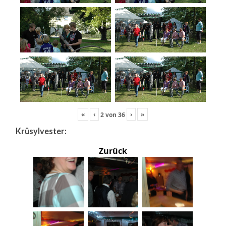
«
‹
›
»
2
von
36
Krüsylvester:
Zurück