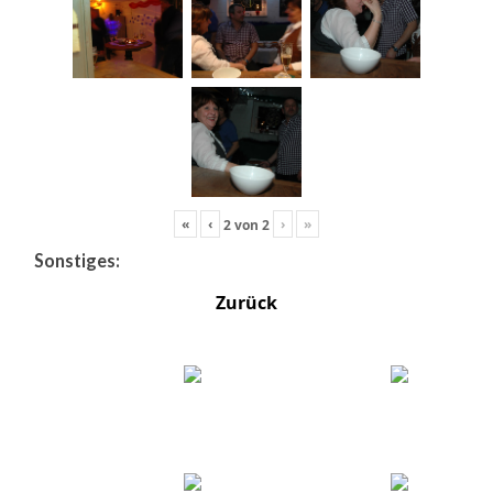
«
‹
›
»
2
von
2
Sonstiges:
Zurück