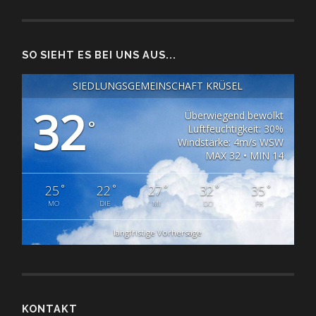
SO SIEHT ES BEI UNS AUS...
SIEDLUNGSGEMEINSCHAFT KRÜSEL
32
Überwiegend bewölkt
°
Luftfeuchtigkeit: 30%
Windstärke: 4m/s WSW
MAX 32 • MIN 14
°
°
°
°
°
25
22
27
32
35
MO
DIE
MI
DO
FR
langfristige Vorhersage
KONTAKT