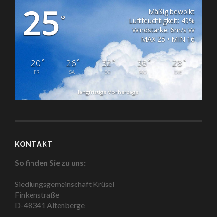
25
Mäßig bewölkt
°
Luftfeuchtigkeit: 40%
Windstärke: 6m/s W
MAX 25 • MIN 16
°
°
°
°
°
20
26
32
36
28
FR
SA
SO
MO
DIE
langfristige Vorhersage
KONTAKT
So finden Sie zu uns:
Siedlungsgemeinschaft Krüsel
Finkenstraße
D-48341 Altenberge