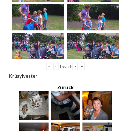
«
‹
›
»
1
von
6
Krüsylvester:
Zurück