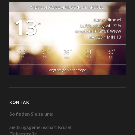
SIEDLUNGSGEMEINSCHAFT KRÜSEL
13
Klarer Himmel
°
Luftfeuchtigkeit: 72%
Windstärke: 3m/s WNW
MAX 23 • MIN 13
°
°
°
°
°
26
31
36
24
30
SA
SO
MO
DIE
MI
langfristige Vorhersage
KONTAKT
So finden Sie zu uns:
Siedlungsgemeinschaft Krüsel
Finkenstraße