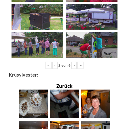
«
‹
›
»
3
von
6
Krüsylvester:
Zurück