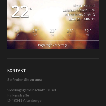
22
Klarer Himmel
°
Luftfeuchtigkeit: 55%
Windstärke: 2m/s O
MAX 29 • MIN 11
°
°
°
°
°
31
28
23
26
32
SO
MO
DIE
MI
DO
langfristige Vorhersage
KONTAKT
So finden Sie zu uns:
Siedlungsgemeinschaft Krüsel
Finkenstraße
D-48341 Altenberge