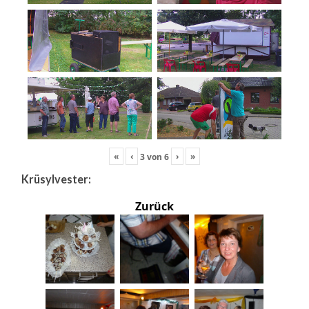
«
‹
›
»
3
von
6
Krüsylvester:
Zurück