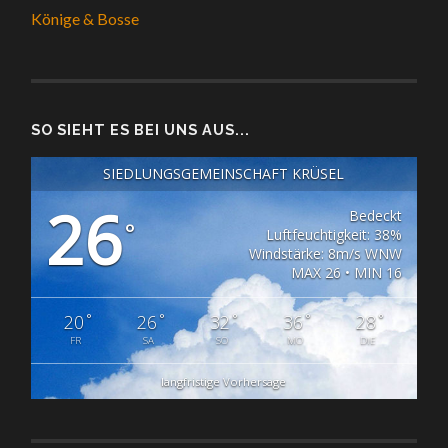
Könige & Bosse
SO SIEHT ES BEI UNS AUS...
SIEDLUNGSGEMEINSCHAFT KRÜSEL
26
Bedeckt
°
Luftfeuchtigkeit: 38%
Windstärke: 8m/s WNW
MAX 26 • MIN 16
°
°
°
°
°
20
26
32
36
28
FR
SA
SO
MO
DIE
langfristige Vorhersage