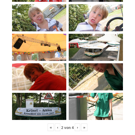
«
‹
›
»
2
von
4