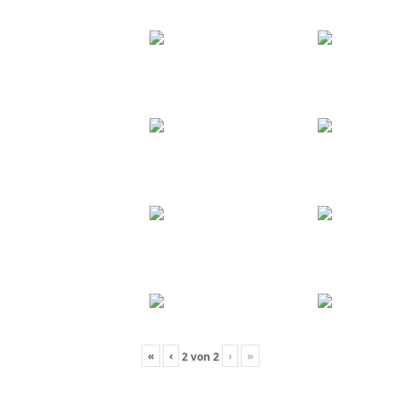
«
‹
›
»
2
von
2