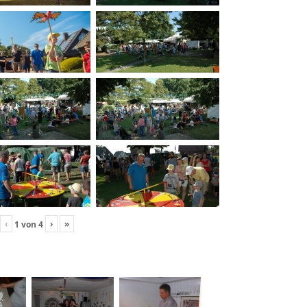
‹
›
»
1
von
4