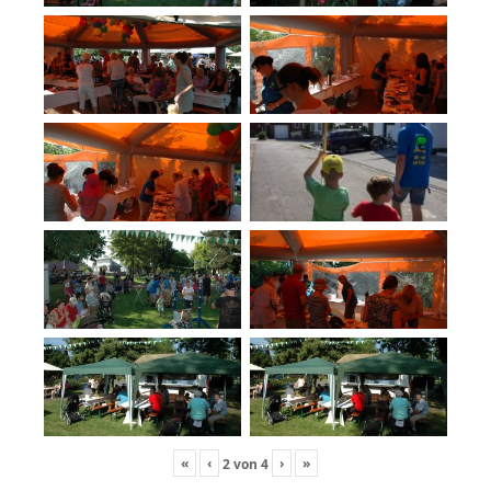
«
‹
›
»
2
von
4