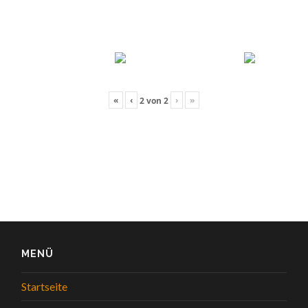
«
‹
›
»
2
von
2
MENÜ
Startseite