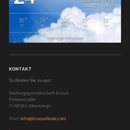
Windstärke: 3m/s O
MAX 27 • MIN 11
°
°
°
°
°
30
28
22
27
32
SO
MO
DIE
MI
DO
langfristige Vorhersage
KONTAKT
So finden Sie zu uns:
Siedlungsgemeinschaft Krüsel
Finkenstraße
D-48341 Altenberge
Mail:
info@kruesellinde.com