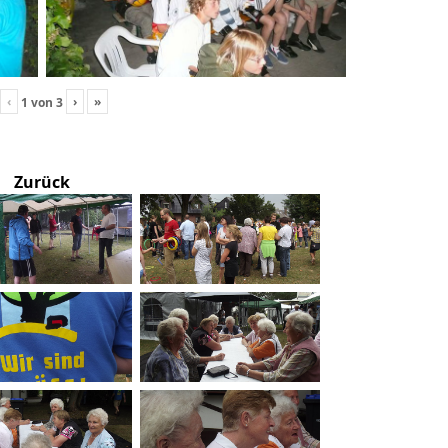
‹
›
»
1
von
3
Zurück