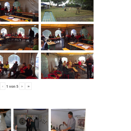
‹
›
»
1
von
5