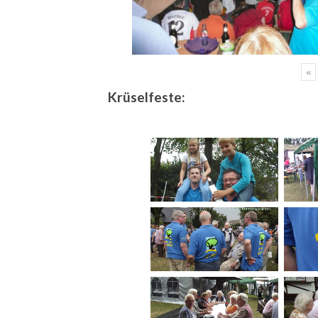
«
Krüselfeste: