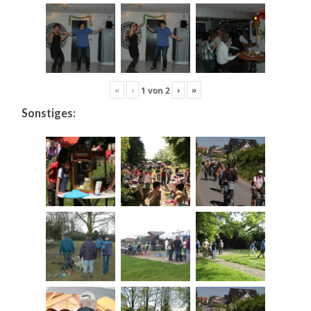
«
‹
›
»
1
von
2
Sonstiges: