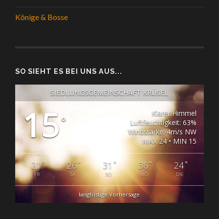
Könige & Bosse
SO SIEHT ES BEI UNS AUS...
SIEDLUNGSGEMEINSCHAFT KRÜSEL
15
Klarer Himmel
°
Luftfeuchtigkeit: 63%
Windstärke: 4m/s NW
MAX 24 • MIN 15
°
°
°
°
°
21
26
31
36
24
FR
SA
SO
MO
DIE
langfristige Vorhersage