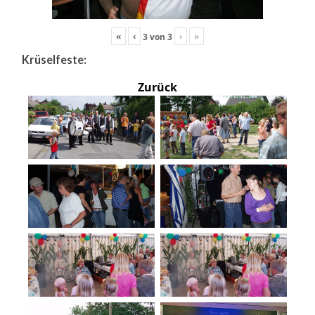
«
‹
›
»
3
von
3
Krüselfeste:
Zurück