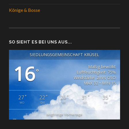
Könige & Bosse
SO SIEHT ES BEI UNS AUS...
SIEDLUNGSGEMEINSCHAFT KRÜSEL
16
Mäßig bewölkt
°
Luftfeuchtigkeit: 75%
Windstärke: 2m/s OSO
MAX 32 • MIN 15
°
°
°
°
°
27
22
26
31
35
MO
DIE
MI
DO
FR
langfristige Vorhersage