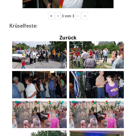
«
‹
›
»
3
von
3
Krüselfeste:
Zurück