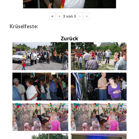
«
‹
›
»
3
von
3
Krüselfeste:
Zurück