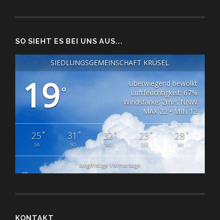
SO SIEHT ES BEI UNS AUS...
SIEDLUNGSGEMEINSCHAFT KRÜSEL
19
Überwiegend bewölkt
°
Luftfeuchtigkeit: 67%
Windstärke: 2m/s NNW
MAX 22 • MIN 12
°
°
°
°
°
25
31
32
23
28
SA
SO
MO
DIE
MI
langfristige Vorhersage
KONTAKT