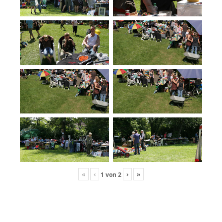
«
‹
›
»
1
von
2