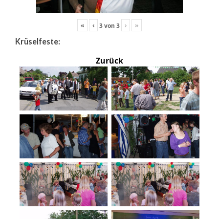
«
‹
›
»
3
von
3
Krüselfeste:
Zurück