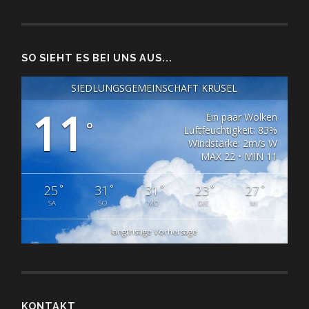
SO SIEHT ES BEI UNS AUS...
SIEDLUNGSGEMEINSCHAFT KRÜSEL
11
Ein paar Wolken
°
Luftfeuchtigkeit: 83%
Windstärke: 2m/s W
MAX 22 • MIN 11
°
°
°
°
°
25
31
31
23
27
SA
SO
MO
DIE
MI
langfristige Vorhersage
KONTAKT