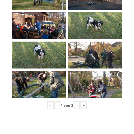
«
‹
›
»
1
von
3