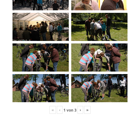
«
‹
›
»
1
von
3