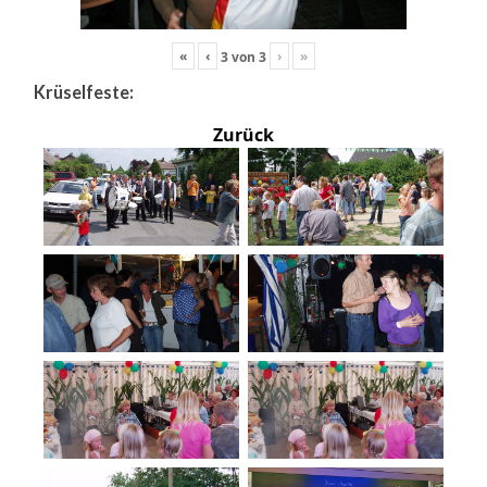
«
‹
›
»
3
von
3
Krüselfeste:
Zurück