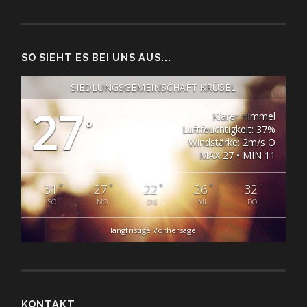
SO SIEHT ES BEI UNS AUS...
SIEDLUNGSGEMEINSCHAFT KRÜSEL
27
Klarer Himmel
°
Luftfeuchtigkeit: 37%
Windstärke: 2m/s O
MAX 27 • MIN 11
°
°
°
°
°
31
27
22
26
32
SO
MO
DIE
MI
DO
langfristige Vorhersage
KONTAKT