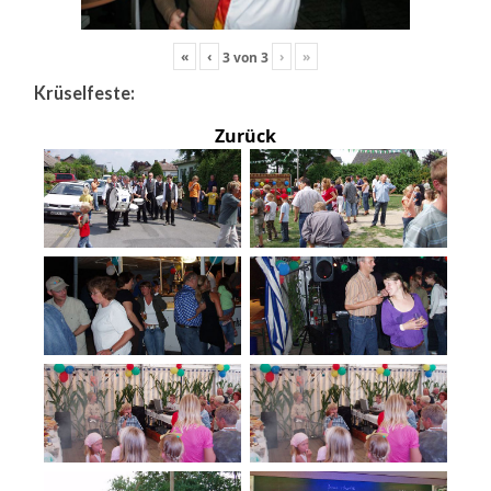
«
‹
›
»
3
von
3
Krüselfeste:
Zurück