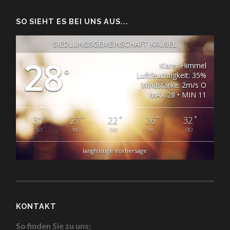
SO SIEHT ES BEI UNS AUS...
SIEDLUNGSGEMEINSCHAFT KRÜSEL
28
Klarer Himmel
°
Luftfeuchtigkeit: 35%
Windstärke: 2m/s O
MAX 28 • MIN 11
°
°
°
°
°
31
27
22
26
32
SO
MO
DIE
MI
DO
langfristige Vorhersage
KONTAKT
So finden Sie zu uns: