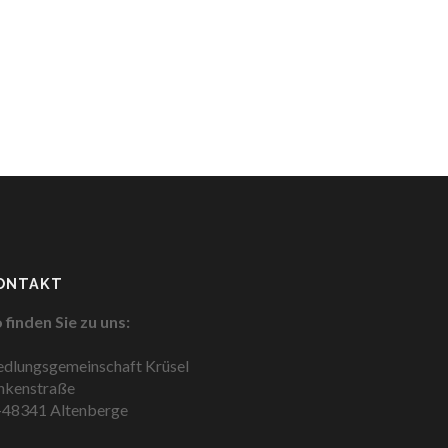
ONTAKT
 finden Sie zu uns:
edlungsgemeinschaft Krüsel
nkenstraße
48341 Altenberge