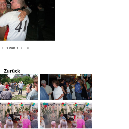
‹
›
»
3
von
3
Zurück