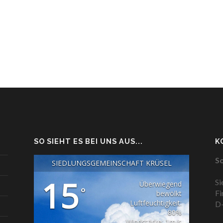
SO SIEHT ES BEI UNS AUS...
K
So
SIEDLUNGSGEMEINSCHAFT KRÜSEL
15
Si
Überwiegend
°
Fi
bewölkt
Luftfeuchtigkeit:
D-
80%
Windstärke: 1m/s