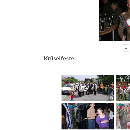
«
Krüselfeste: