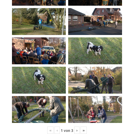
«
‹
›
»
1
von
3