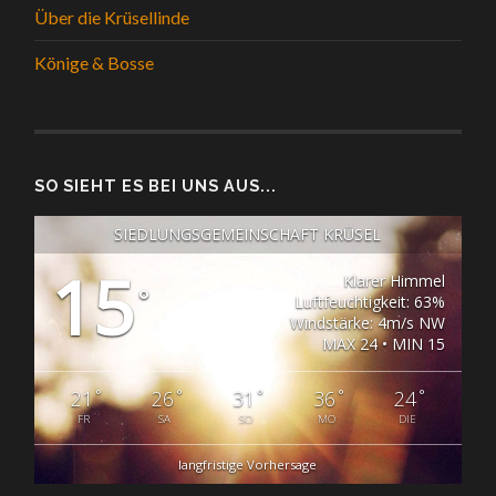
Über die Krüsellinde
Könige & Bosse
SO SIEHT ES BEI UNS AUS...
SIEDLUNGSGEMEINSCHAFT KRÜSEL
15
Klarer Himmel
°
Luftfeuchtigkeit: 63%
Windstärke: 4m/s NW
MAX 24 • MIN 15
°
°
°
°
°
21
26
31
36
24
FR
SA
SO
MO
DIE
langfristige Vorhersage