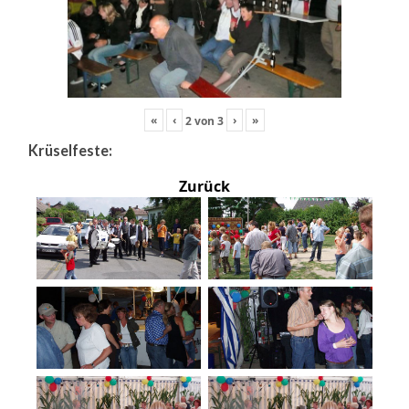
«
‹
›
»
2
von
3
Krüselfeste:
Zurück