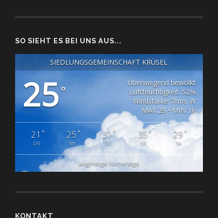
SO SIEHT ES BEI UNS AUS...
SIEDLUNGSGEMEINSCHAFT KRÜSEL
25
Überwiegend bewölkt
°
Luftfeuchtigkeit: 52%
Windstärke: 7m/s W
MAX 29 • MIN 16
°
°
°
°
°
21
25
31
35
29
DIE
MI
DO
FR
SA
langfristige Vorhersage
KONTAKT