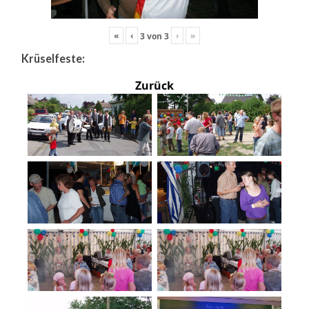
«
‹
›
»
3
von
3
Krüselfeste:
Zurück