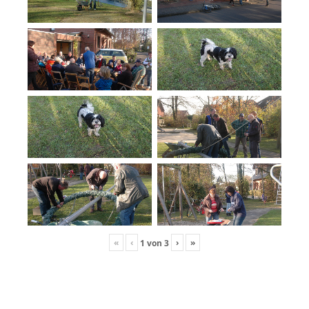
«
‹
›
»
1
von
3