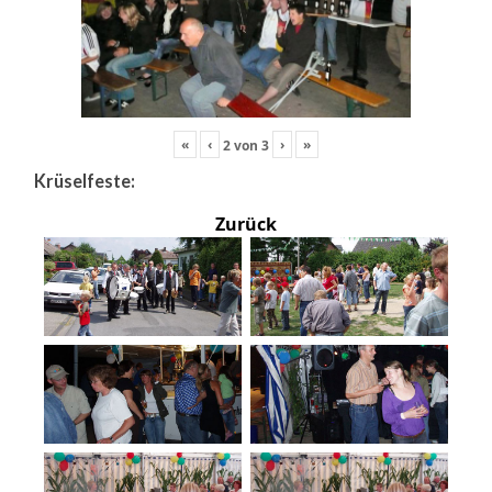
«
‹
›
»
2
von
3
Krüselfeste:
Zurück