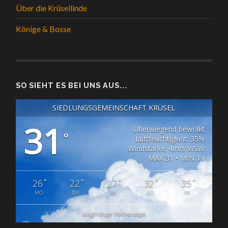
Über die Krüsellinde
Könige & Bosse
SO SIEHT ES BEI UNS AUS...
SIEDLUNGSGEMEINSCHAFT KRÜSEL
31
Überwiegend bewölkt
°
Luftfeuchtigkeit: 35%
Windstärke: 4m/s WSW
MAX 31 • MIN 14
°
°
°
°
°
26
22
27
32
35
MO
DIE
MI
DO
FR
langfristige Vorhersage