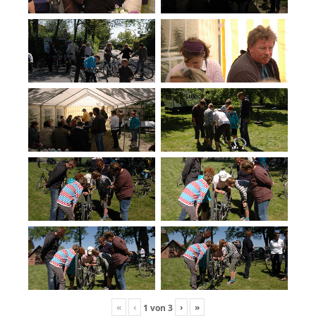
«
‹
›
»
1
von
3