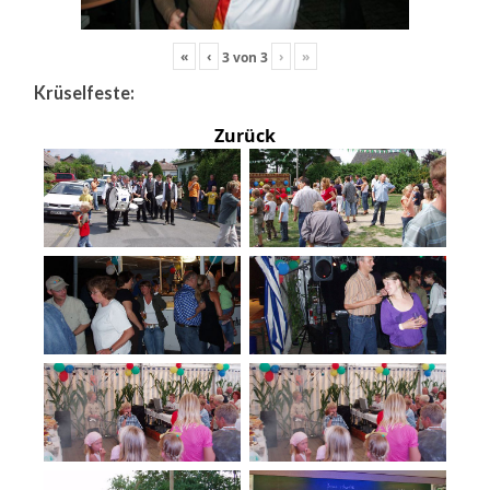
«
‹
›
»
3
von
3
Krüselfeste:
Zurück