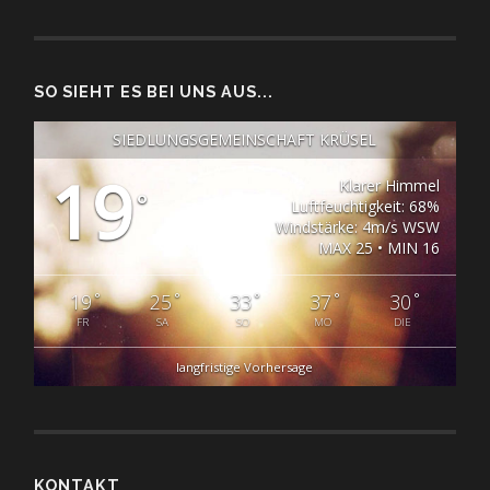
SO SIEHT ES BEI UNS AUS...
SIEDLUNGSGEMEINSCHAFT KRÜSEL
19
Klarer Himmel
°
Luftfeuchtigkeit: 68%
Windstärke: 4m/s WSW
MAX 25 • MIN 16
°
°
°
°
°
19
25
33
37
30
FR
SA
SO
MO
DIE
langfristige Vorhersage
KONTAKT