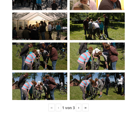
«
‹
›
»
1
von
3