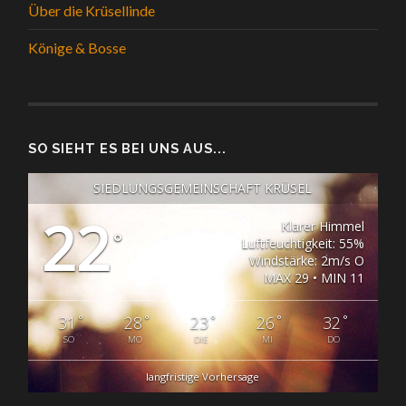
Über die Krüsellinde
Könige & Bosse
SO SIEHT ES BEI UNS AUS...
SIEDLUNGSGEMEINSCHAFT KRÜSEL
22
Klarer Himmel
°
Luftfeuchtigkeit: 55%
Windstärke: 2m/s O
MAX 29 • MIN 11
°
°
°
°
°
31
28
23
26
32
SO
MO
DIE
MI
DO
langfristige Vorhersage