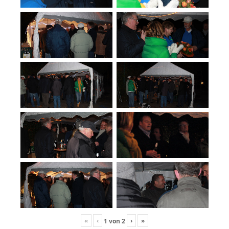
«
‹
›
»
1
von
2