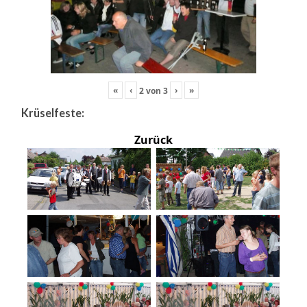
«
‹
›
»
2
von
3
Krüselfeste:
Zurück