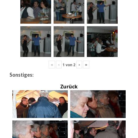
«
‹
›
»
1
von
2
Sonstiges:
Zurück