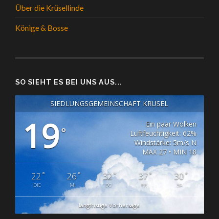
Über die Krüsellinde
Könige & Bosse
SO SIEHT ES BEI UNS AUS...
SIEDLUNGSGEMEINSCHAFT KRÜSEL
19
Ein paar Wolken
°
Luftfeuchtigkeit: 62%
Windstärke: 5m/s N
MAX 27 • MIN 18
°
°
°
°
°
22
26
32
37
30
DIE
MI
DO
FR
SA
langfristige Vorhersage