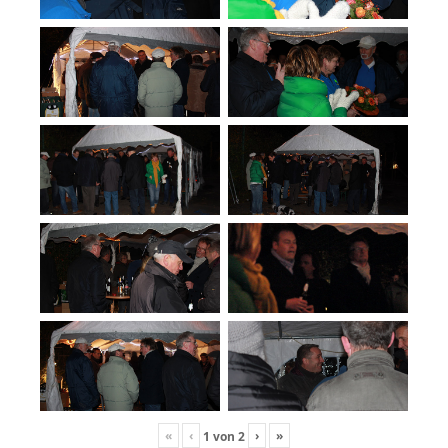
«
‹
›
»
1
von
2