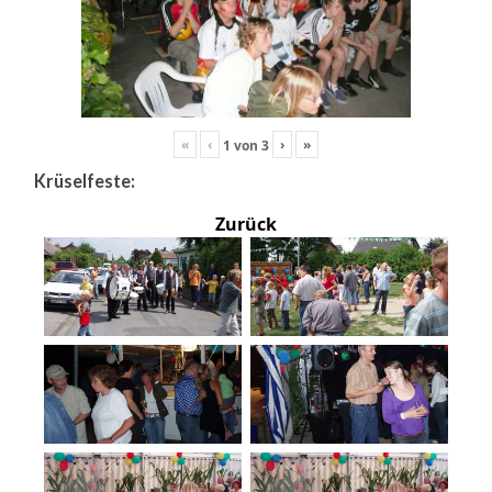
«
‹
›
»
1
von
3
Krüselfeste:
Zurück