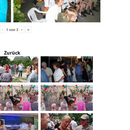
‹
›
»
1
von
3
Zurück