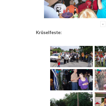
«
Krüselfeste: