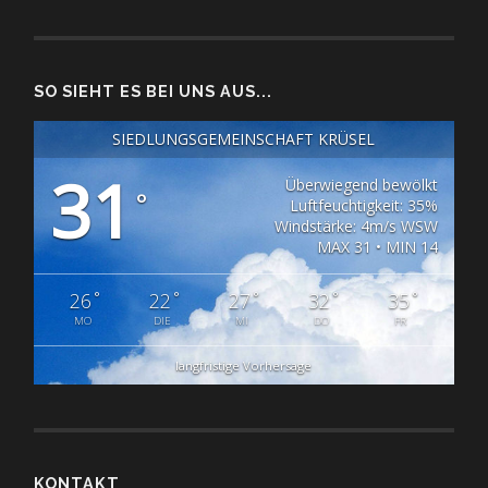
SO SIEHT ES BEI UNS AUS...
SIEDLUNGSGEMEINSCHAFT KRÜSEL
31
Überwiegend bewölkt
°
Luftfeuchtigkeit: 35%
Windstärke: 4m/s WSW
MAX 31 • MIN 14
°
°
°
°
°
26
22
27
32
35
MO
DIE
MI
DO
FR
langfristige Vorhersage
KONTAKT