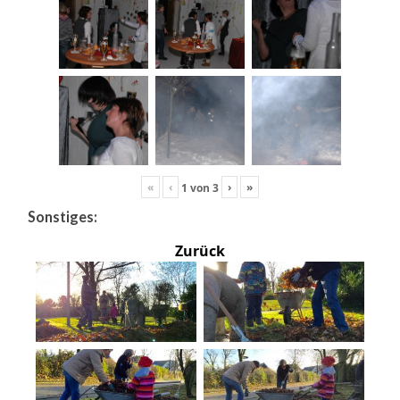
«
‹
›
»
1
von
3
Sonstiges:
Zurück