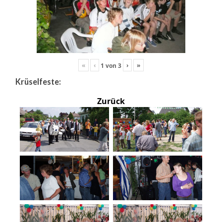
«
‹
›
»
1
von
3
Krüselfeste:
Zurück