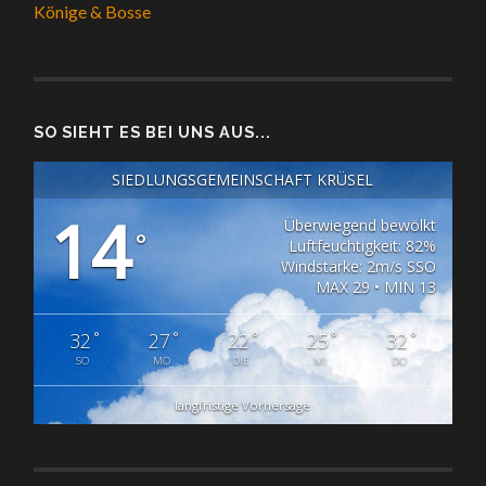
Könige & Bosse
SO SIEHT ES BEI UNS AUS...
SIEDLUNGSGEMEINSCHAFT KRÜSEL
14
Überwiegend bewölkt
°
Luftfeuchtigkeit: 82%
Windstärke: 2m/s SSO
MAX 29 • MIN 13
°
°
°
°
°
32
27
22
25
32
SO
MO
DIE
MI
DO
langfristige Vorhersage