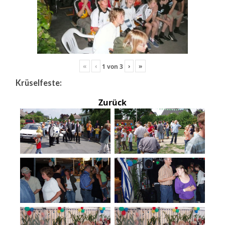
«
‹
›
»
1
von
3
Krüselfeste:
Zurück