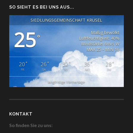
SO SIEHT ES BEI UNS AUS...
SIEDLUNGSGEMEINSCHAFT KRÜSEL
25
Mäßig bewölkt
°
Luftfeuchtigkeit: 40%
Windstärke: 6m/s W
MAX 25 • MIN 16
°
°
°
°
°
20
26
32
36
28
FR
SA
SO
MO
DIE
langfristige Vorhersage
KONTAKT
So finden Sie zu uns: