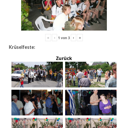
«
‹
›
»
1
von
3
Krüselfeste:
Zurück