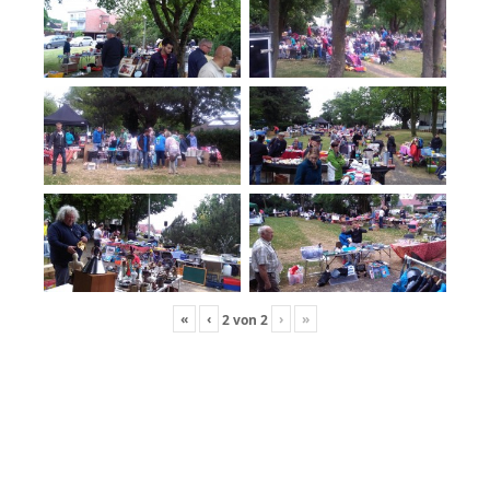
«
‹
›
»
2
von
2