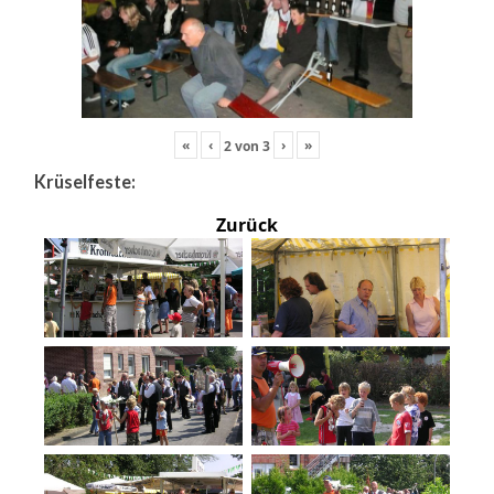
«
‹
›
»
2
von
3
Krüselfeste:
Zurück