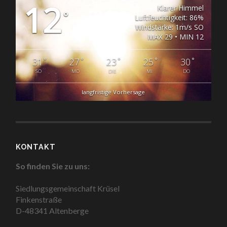
12
Klarer Himmel
°
Luftfeuchtigkeit: 86%
Windstärke: 1m/s SO
MAX 29 • MIN 12
°
°
°
°
°
31
27
23
25
30
SO
MO
DIE
MI
DO
langfristige Vorhersage
KONTAKT
So finden Sie zu uns:
Siedlungsgemeinschaft Krüsel
Finkenstraße
D-48341 Altenberge