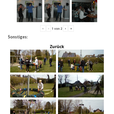
«
‹
›
»
1
von
2
Sonstiges:
Zurück