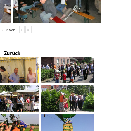
‹
›
»
2
von
3
Zurück