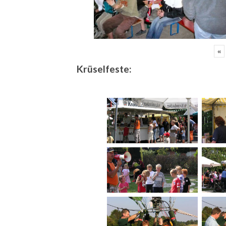
«
Krüselfeste: