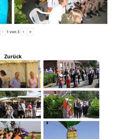
‹
›
»
1
von
3
Zurück