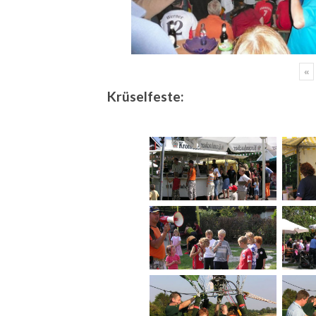
«
Krüselfeste: