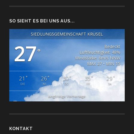
SO SIEHT ES BEI UNS AUS...
SIEDLUNGSGEMEINSCHAFT KRÜSEL
27
Bedeckt
°
Luftfeuchtigkeit: 48%
Windstärke: 6m/s NNW
MAX 27 • MIN 15
°
°
°
°
°
21
26
30
35
29
DIE
MI
DO
FR
SA
langfristige Vorhersage
KONTAKT