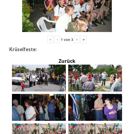
«
‹
›
»
1
von
3
Krüselfeste:
Zurück