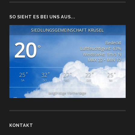
SO SIEHT ES BEI UNS AUS...
SIEDLUNGSGEMEINSCHAFT KRÜSEL
20
Bedeckt
°
Luftfeuchtigkeit: 63%
Windstärke: 1m/s N
MAX 22 • MIN 12
°
°
°
°
°
25
32
27
22
25
SA
SO
MO
DIE
MI
langfristige Vorhersage
KONTAKT