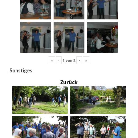
«
‹
›
»
1
von
2
Sonstiges:
Zurück