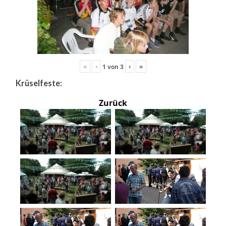
«
‹
›
»
1
von
3
Krüselfeste:
Zurück