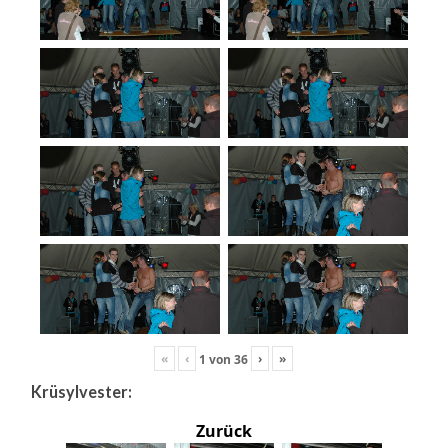
«
‹
›
»
1
von
36
Krüsylvester:
Zurück