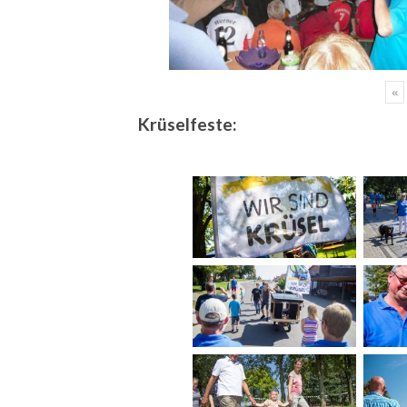
«
Krüselfeste: