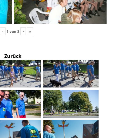
‹
›
»
1
von
3
Zurück