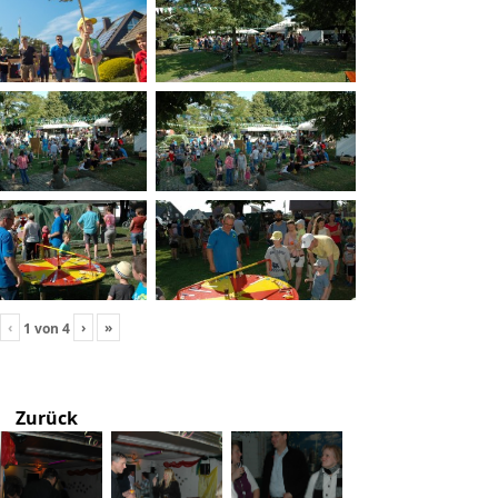
‹
›
»
1
von
4
Zurück