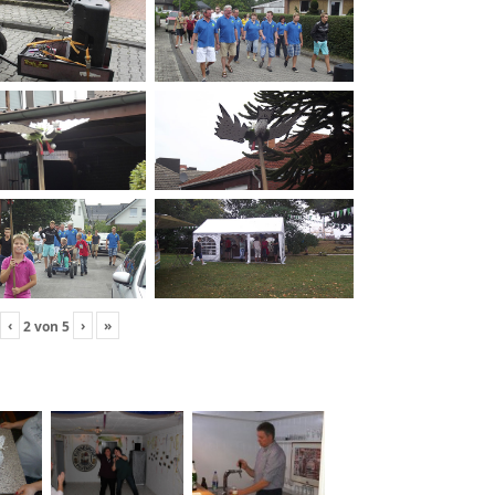
‹
›
»
2
von
5