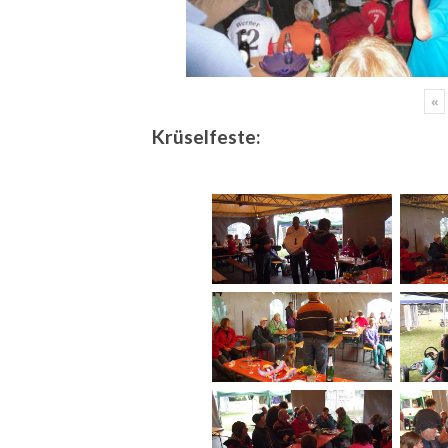
«
Krüselfeste: