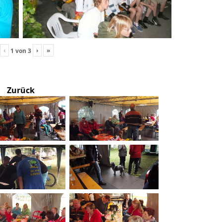
‹
›
»
1
von
3
Zurück