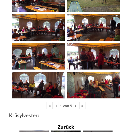
«
‹
›
»
1
von
5
Krüsylvester:
Zurück