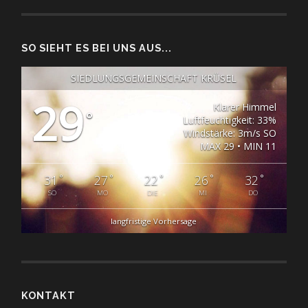
SO SIEHT ES BEI UNS AUS...
SIEDLUNGSGEMEINSCHAFT KRÜSEL
29
Klarer Himmel
°
Luftfeuchtigkeit: 33%
Windstärke: 3m/s SO
MAX 29 • MIN 11
°
°
°
°
°
31
27
22
26
32
SO
MO
DIE
MI
DO
langfristige Vorhersage
KONTAKT