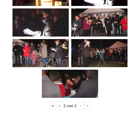
«
‹
›
»
2
von
2