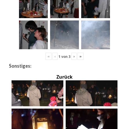
«
‹
›
»
1
von
3
Sonstiges:
Zurück