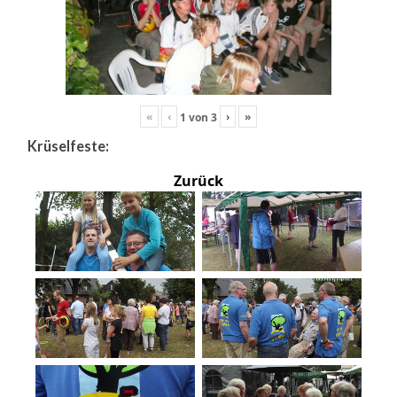
«
‹
›
»
1
von
3
Krüselfeste:
Zurück