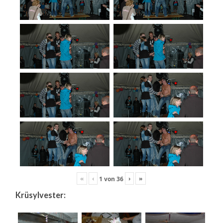
«
‹
›
»
1
von
36
Krüsylvester: