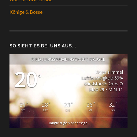
Könige & Bosse
SO SIEHT ES BEI UNS AUS...
SIEDLUNGSGEMEINSCHAFT KRÜSEL
20
Klarer Himmel
°
Luftfeuchtigkeit: 69%
Windstärke: 2m/s O
MAX 29 • MIN 11
°
°
°
°
°
31
28
23
26
32
SO
MO
DIE
MI
DO
langfristige Vorhersage