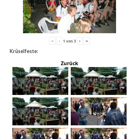
«
‹
›
»
1
von
3
Krüselfeste:
Zurück