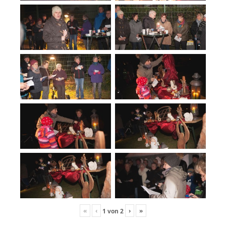
«
‹
›
»
1
von
2