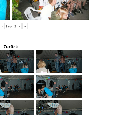
‹
›
»
1
von
3
Zurück