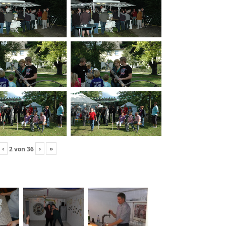
‹
›
»
2
von
36