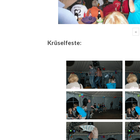
«
Krüselfeste: