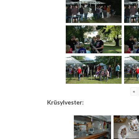
«
Krüsylvester: