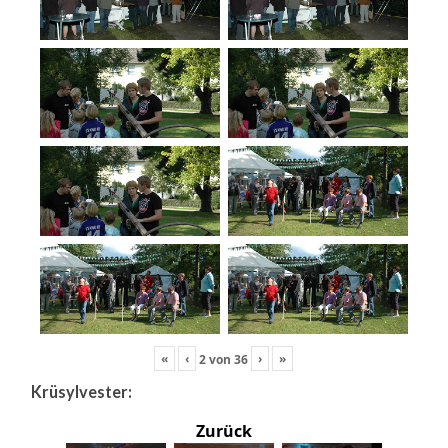
«
‹
›
»
2
von
36
Krüsylvester:
Zurück