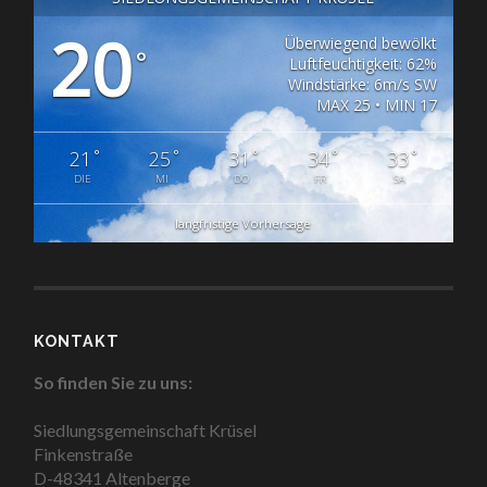
20
Überwiegend bewölkt
°
Luftfeuchtigkeit: 62%
Windstärke: 6m/s SW
MAX 25 • MIN 17
°
°
°
°
°
21
25
31
34
33
DIE
MI
DO
FR
SA
langfristige Vorhersage
KONTAKT
So finden Sie zu uns:
Siedlungsgemeinschaft Krüsel
Finkenstraße
D-48341 Altenberge