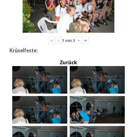
«
‹
›
»
1
von
3
Krüselfeste:
Zurück