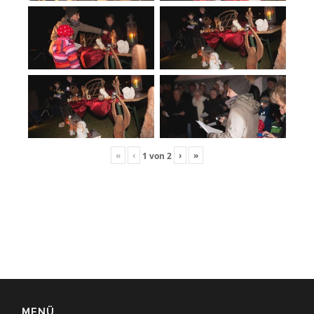
«
‹
›
»
1
von
2
MENÜ