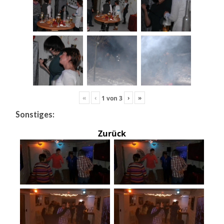
«
‹
›
»
1
von
3
Sonstiges:
Zurück