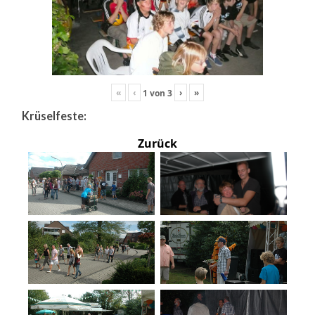
«
‹
›
»
1
von
3
Krüselfeste:
Zurück