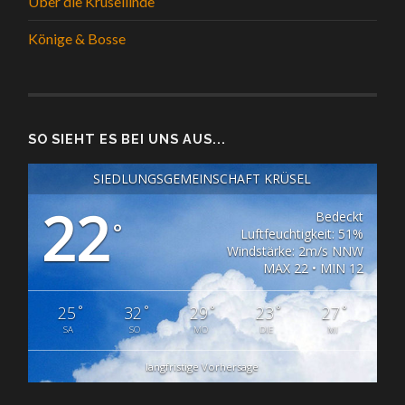
Über die Krüsellinde
Könige & Bosse
SO SIEHT ES BEI UNS AUS...
SIEDLUNGSGEMEINSCHAFT KRÜSEL
22
Bedeckt
°
Luftfeuchtigkeit: 51%
Windstärke: 2m/s NNW
MAX 22 • MIN 12
°
°
°
°
°
25
32
29
23
27
SA
SO
MO
DIE
MI
langfristige Vorhersage