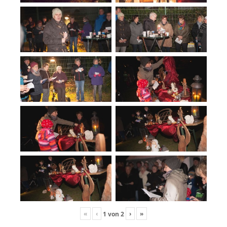
«
‹
›
»
1
von
2