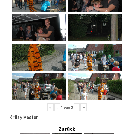
«
‹
›
»
1
von
2
Krüsylvester:
Zurück