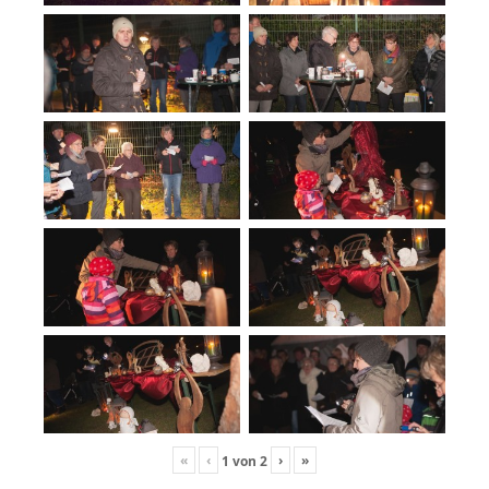
«
‹
›
»
1
von
2