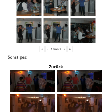
«
‹
›
»
1
von
2
Sonstiges:
Zurück