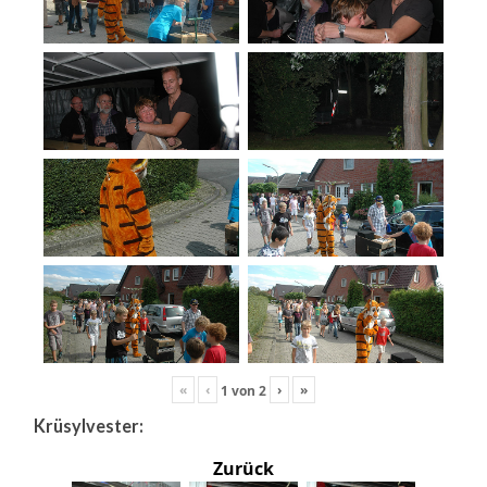
«
‹
›
»
1
von
2
Krüsylvester:
Zurück