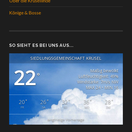
Über die Krüsellinde
Könige & Bosse
SO SIEHT ES BEI UNS AUS...
SIEDLUNGSGEMEINSCHAFT KRÜSEL
22
Mäßig bewölkt
°
Luftfeuchtigkeit: 49%
Windstärke: 7m/s NW
MAX 24 • MIN 16
°
°
°
°
°
20
26
32
36
28
FR
SA
SO
MO
DIE
langfristige Vorhersage