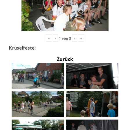
«
‹
›
»
1
von
3
Krüselfeste:
Zurück