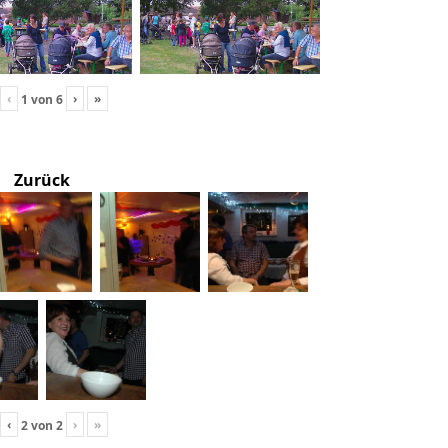
‹
›
»
1
von
6
Zurück
‹
›
»
2
von
2