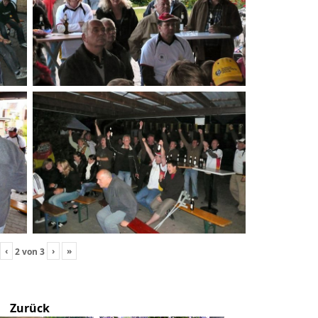
‹
›
»
2
von
3
Zurück