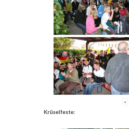
«
Krüselfeste: