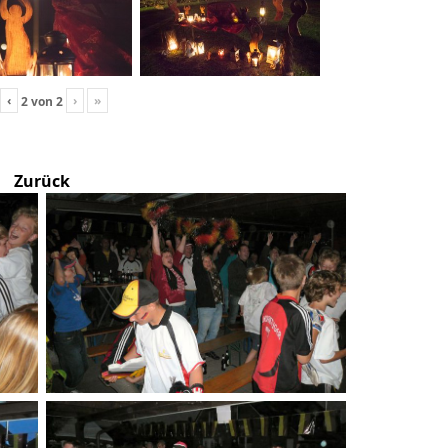
‹
›
»
2
von
2
Zurück