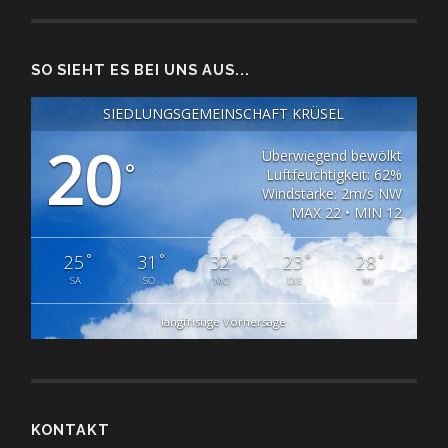
SO SIEHT ES BEI UNS AUS...
SIEDLUNGSGEMEINSCHAFT KRÜSEL
20
Überwiegend bewölkt
°
Luftfeuchtigkeit: 62%
Windstärke: 2m/s NW
MAX 22 • MIN 12
°
°
°
°
°
25
31
32
23
28
SA
SO
MO
DIE
MI
langfristige Vorhersage
KONTAKT