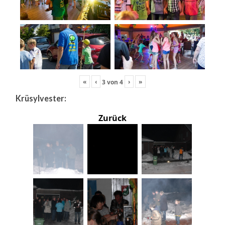
«
‹
›
»
3
von
4
Krüsylvester:
Zurück