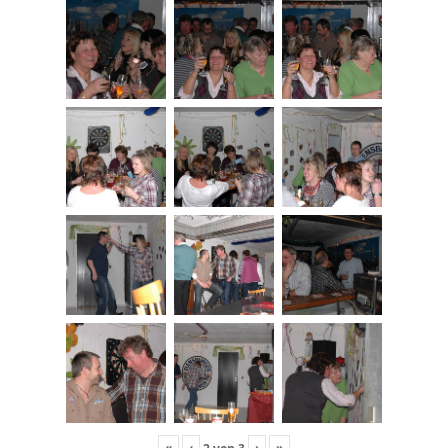
«
‹
›
»
2
von
3