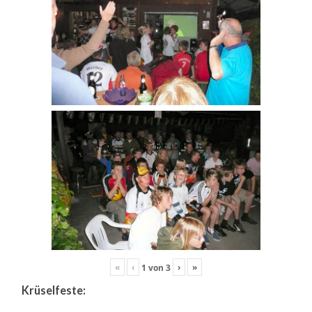
«
‹
›
»
1
von
3
Krüselfeste: