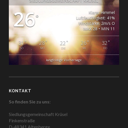
SIEDLUNGSGEMEINSCHAFT KRÜSEL
26
Klarer Himmel
°
Luftfeuchtigkeit: 41%
Windstärke: 2m/s O
MAX 28 • MIN 11
°
°
°
°
°
31
28
22
26
32
SO
MO
DIE
MI
DO
langfristige Vorhersage
KONTAKT
So finden Sie zu uns:
Siedlungsgemeinschaft Krüsel
Finkenstraße
D-48341 Altenberge