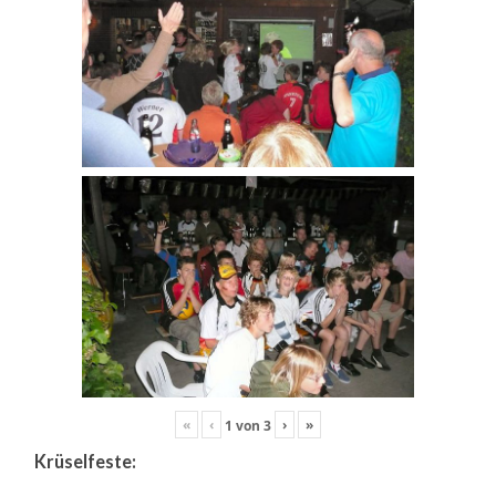
«
‹
›
»
1
von
3
Krüselfeste: