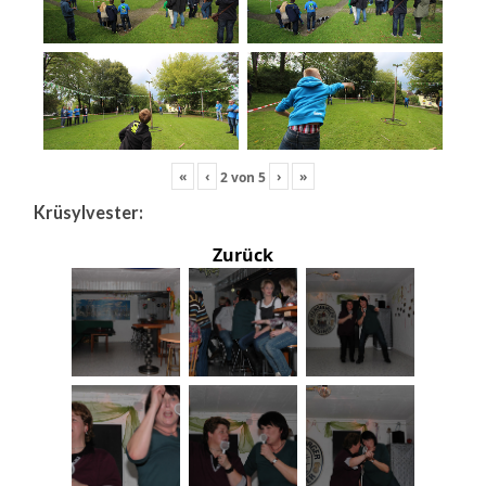
«
‹
›
»
2
von
5
Krüsylvester:
Zurück