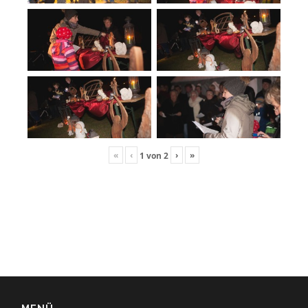
«
‹
›
»
1
von
2