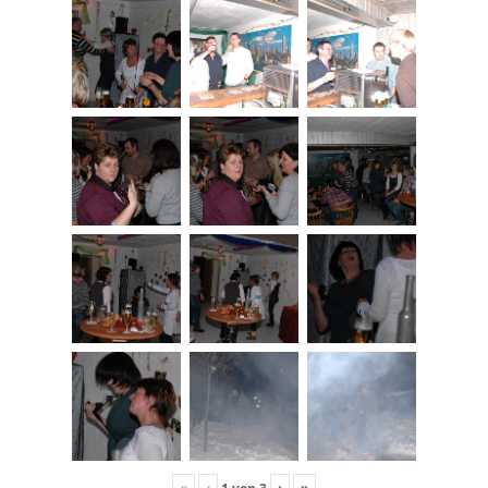
«
‹
›
»
1
von
3