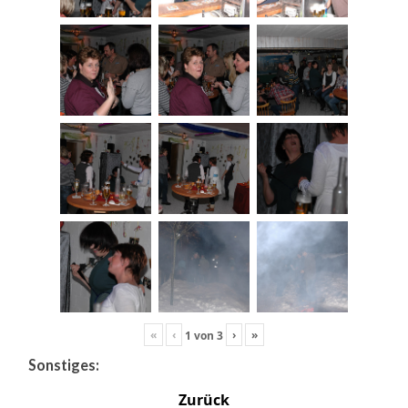
«
‹
›
»
1
von
3
Sonstiges:
Zurück