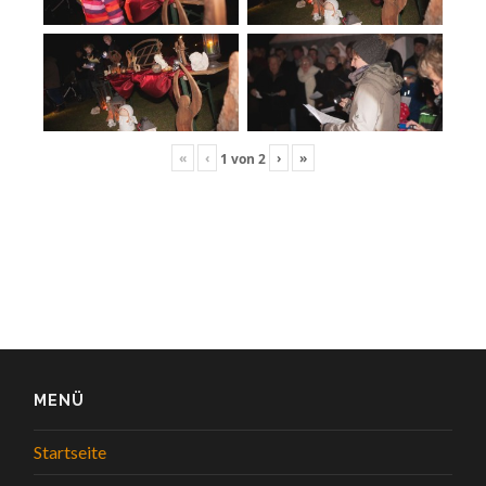
«
‹
›
»
1
von
2
MENÜ
Startseite