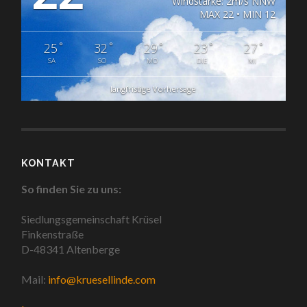
Windstärke: 2m/s NNW
MAX 22 • MIN 12
°
°
°
°
°
25
32
29
23
27
SA
SO
MO
DIE
MI
langfristige Vorhersage
KONTAKT
So finden Sie zu uns:
Siedlungsgemeinschaft Krüsel
Finkenstraße
D-48341 Altenberge
Mail:
info@kruesellinde.com