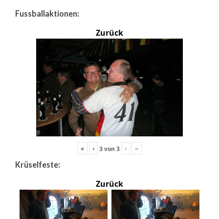
Fussballaktionen:
Zurück
«
‹
›
»
3
von
3
Krüselfeste:
Zurück