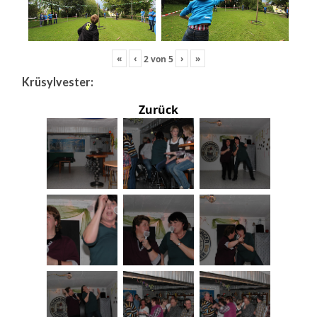
«
‹
›
»
2
von
5
Krüsylvester:
Zurück