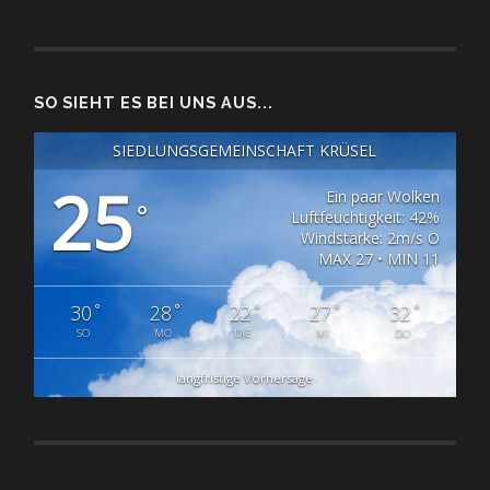
SO SIEHT ES BEI UNS AUS...
SIEDLUNGSGEMEINSCHAFT KRÜSEL
25
Ein paar Wolken
°
Luftfeuchtigkeit: 42%
Windstärke: 2m/s O
MAX 27 • MIN 11
°
°
°
°
°
30
28
22
27
32
SO
MO
DIE
MI
DO
langfristige Vorhersage