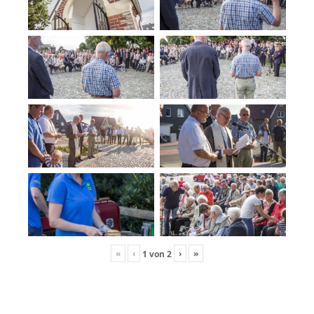
«
‹
›
»
1
von
2