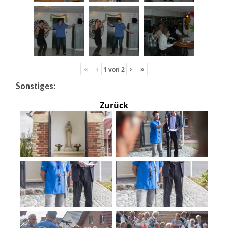
«
‹
›
»
1
von
2
Sonstiges:
Zurück