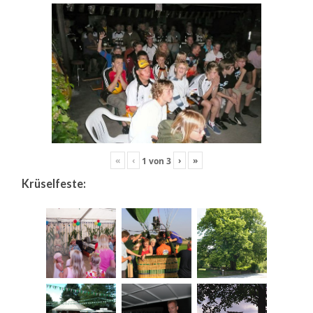
«
‹
›
»
1
von
3
Krüselfeste: